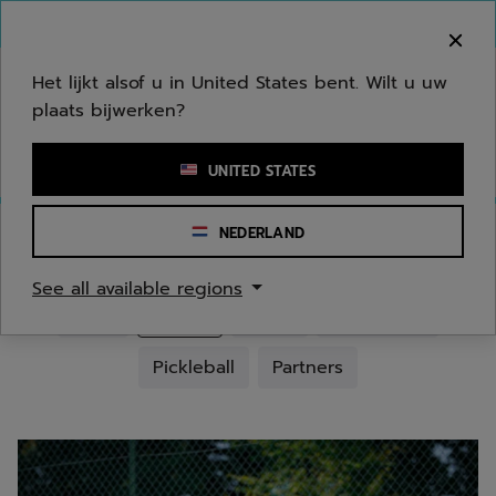
Naar hoofdinhoud gaan
Naar de footer gaan
Welkom! Houd er rekening mee dat we niet
verzenden naar uw regio.
Het lijkt alsof u in United States bent. Wilt u uw
plaats bijwerken?
Een zoekwoord of een artikelnummer invoeren
UNITED STATES
NEDERLAND
IN FAMILY WE GROW
See all available regions
Zoeken
Alles
Zoeken
Zoeken
Tennis
Padel
Badminton
selected Tennis
Padel
Badminton
Zoeken
Zoeken
Pickleball
Partners
Pickleball
Partners