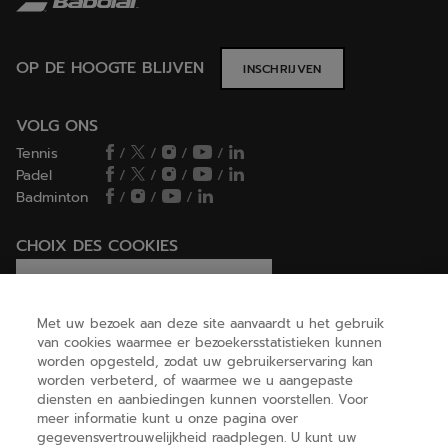
OP DE HOOGTE BLIJVEN
INSCHRIJVEN
VOLG ONS
Tennis
/
/
/
/
Padel
/
/
/
/
Badminton
/
/
/
CHOIX DES COOKIES
Ik stel cookies in/Ik weiger cookies
Met uw bezoek aan deze site aanvaardt u het gebruik
van cookies waarmee er bezoekersstatistieken kunnen
worden opgesteld, zodat uw gebruikerservaring kan
HELP
worden verbeterd, of waarmee we u aangepaste
diensten en aanbiedingen kunnen voorstellen. Voor
meer informatie kunt u onze pagina over
gegevensvertrouwelijkheid raadplegen. U kunt uw
OVER ONS