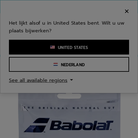
Naar hoofdinhoud gaan
Naar de footer gaan
Welkom! Houd er rekening mee dat we niet
verzenden naar uw regio.
Het lijkt alsof u in United States bent. Wilt u uw
plaats bijwerken?
Een zoekwoord of een artikelnummer invoeren
UNITED STATES
NEDERLAND
Homepage
/
Tennis
/
Tennis snaren
See all available regions