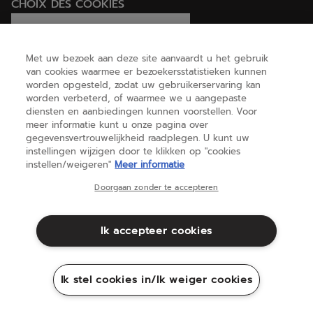
CHOIX DES COOKIES
Ik stel cookies in/Ik weiger cookies
Met uw bezoek aan deze site aanvaardt u het gebruik
van cookies waarmee er bezoekersstatistieken kunnen
worden opgesteld, zodat uw gebruikerservaring kan
HELP
worden verbeterd, of waarmee we u aangepaste
diensten en aanbiedingen kunnen voorstellen. Voor
meer informatie kunt u onze pagina over
gegevensvertrouwelijkheid raadplegen. U kunt uw
OVER ONS
instellingen wijzigen door te klikken op "cookies
instellen/weigeren"
Meer informatie
Nederland
(nederlands)
Doorgaan zonder te accepteren
Ik accepteer cookies
Algemene voorwaarden
Privacybeleid
Juridische informatie
Cookies
Ik stel cookies in/Ik weiger cookies
Sitemap
©Babolat