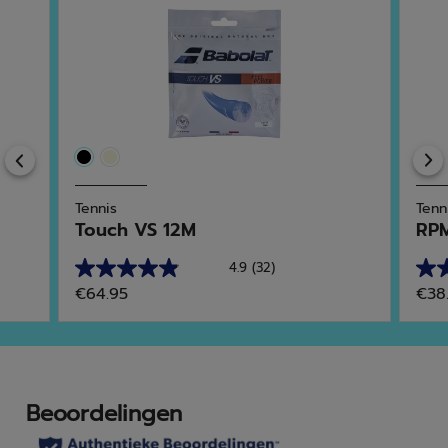
Previous
Tennis
Tenn
Touch VS 12M
RPM
4.9
(32)
4.9
4.6
€64.95
€38
van
van
de
de
5
5
sterren.
ster
32
27
beoordelingen
beo