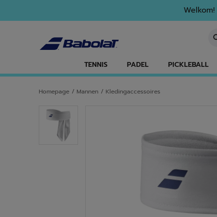
Naar hoofdinhoud gaan
Naar de footer gaan
Welkom! 
Ee
TENNIS
PADEL
PICKLEBALL
Homepage
/
Mannen
/
Kledingaccessoires