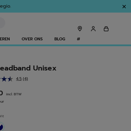
egio.
EREN
OVER ONS
BLOG
#
Headband Unisex
4.5
(4)
Lees
4
beoordelingen.
00
incl. BTW
Dezelfde
paginalink.
our
Wit