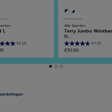
porten
Alle Sporten
t L
Terry Jumbo Wristba
U...
5.0
(2)
4.7
(7)
4.7
95
€10.00
van
de
5
en.
sterren.
7
rdelingen
beoordelingen