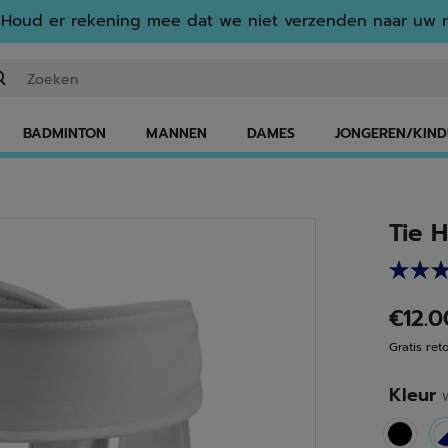
Houd er rekening mee dat we niet verzenden naar uw r
n zoekwoord of een artikelnummer invoeren
BADMINTON
MANNEN
DAMES
JONGEREN/KIND
Tie 
€12.
Gratis ret
Kleur