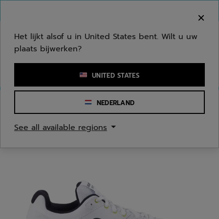
Naar hoofdinhoud gaan
Naar de footer gaan
Welkom! Houd er rekening mee dat we niet
verzenden naar uw regio.
Het lijkt alsof u in United States bent. Wilt u uw
plaats bijwerken?
Een zoekwoord of een artikelnummer invoeren
UNITED STATES
NEDERLAND
Homepage
/
Badminton
/
Badmintonschoenen
See all available regions