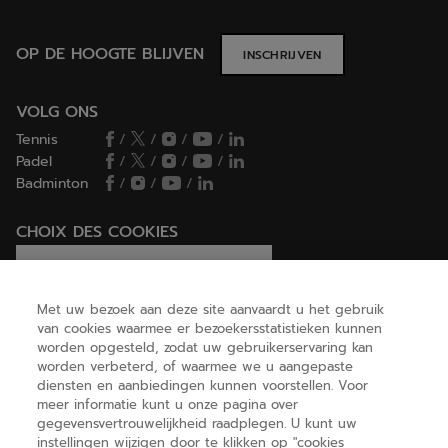
OP DE HOOGTE BLIJVEN
INSCHRIJVEN
VOLG ONS
Tennis
/
/
/
/
Padel
/
/
/
/
Badminton
/
/
/
CHOIX DES COOKIES
Ik stel cookies in/Ik weiger cookies
Met uw bezoek aan deze site aanvaardt u het gebruik
van cookies waarmee er bezoekersstatistieken kunnen
worden opgesteld, zodat uw gebruikerservaring kan
HELP
worden verbeterd, of waarmee we u aangepaste
diensten en aanbiedingen kunnen voorstellen. Voor
meer informatie kunt u onze pagina over
gegevensvertrouwelijkheid raadplegen. U kunt uw
OVER ONS
instellingen wijzigen door te klikken op "cookies