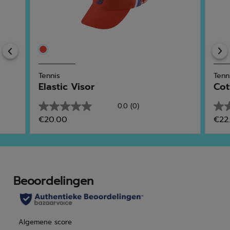
Previous
Tennis
Tenn
Elastic Visor
Cot
0.0
(0)
0.0
0.0
€20.00
€22
van
van
de
de
5
5
sterren.
ster