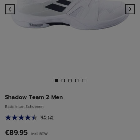
Previous
Ne
Shadow Team 2 Men
Badminton Schoenen
4.5
(2)
Lees
2
beoordelingen.
€89.95
incl. BTW
Dezelfde
paginalink.