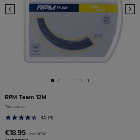
Previous
Ne
RPM Team 12M
Tennissnaar
4.5
(4)
Lees
4
beoordelingen.
€18.95
incl. BTW
Dezelfde
paginalink.