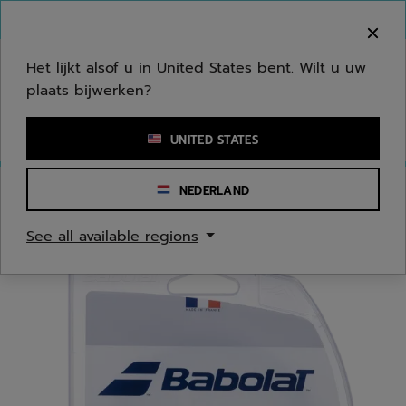
Naar hoofdinhoud gaan
Naar de footer gaan
Welkom! Houd er rekening mee dat we niet
verzenden naar uw regio.
Het lijkt alsof u in United States bent. Wilt u uw
plaats bijwerken?
Een zoekwoord of een artikelnummer invoeren
UNITED STATES
NEDERLAND
Homepage
/
Tennis
/
Tennis snaren
See all available regions