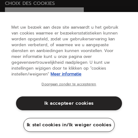
CHOIX DES COOKIES
Ik stel cookies in/Ik weiger cookies
Met uw bezoek aan deze site aanvaardt u het gebruik
van cookies waarmee er bezoekersstatistieken kunnen
worden opgesteld, zodat uw gebruikerservaring kan
HELP
worden verbeterd, of waarmee we u aangepaste
diensten en aanbiedingen kunnen voorstellen. Voor
meer informatie kunt u onze pagina over
gegevensvertrouwelijkheid raadplegen. U kunt uw
OVER ONS
instellingen wijzigen door te klikken op "cookies
instellen/weigeren"
Meer informatie
Nederland
(nederlands)
Doorgaan zonder te accepteren
Ik accepteer cookies
Algemene voorwaarden
Privacybeleid
Juridische informatie
Cookies
Ik stel cookies in/Ik weiger cookies
Sitemap
©Babolat