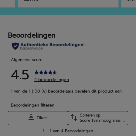
van
van
de
de
5
5
sterren.
ster
23
4
beoordelingen
beo