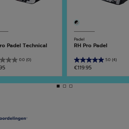
Padel
ro Padel Technical
RH Pro Padel
0.0
(0)
5.0
(4)
5.0
.95
€119.95
van
de
5
en.
sterren.
4
beoordelingen