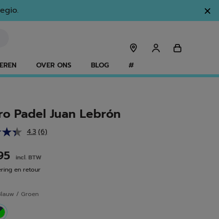
egio.
EREN
OVER ONS
BLOG
#
ro Padel Juan Lebrón
4.3
(6)
Lees
6
beoordelingen.
.95
incl. BTW
Dezelfde
paginalink.
ering en retour
Blauw / Groen