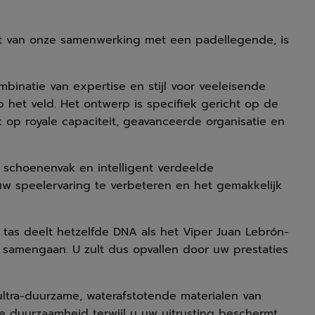
aat van onze samenwerking met een padellegende, is
mbinatie van expertise en stijl voor veeleisende
 het veld. Het ontwerp is specifiek gericht op de
 op royale capaciteit, geavanceerde organisatie en
schoenenvak en intelligent verdeelde
uw speelervaring te verbeteren en het gemakkelijk
tas deelt hetzelfde DNA als het Viper Juan Lebrón-
ect samengaan. U zult dus opvallen door uw prestaties
ltra-duurzame, waterafstotende materialen van
ke duurzaamheid terwijl u uw uitrusting beschermt,