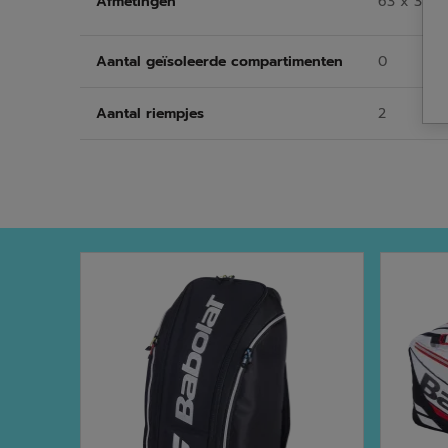
Afmetingen
63 x 37 x
Aantal geïsoleerde compartimenten
0
Aantal riempjes
2