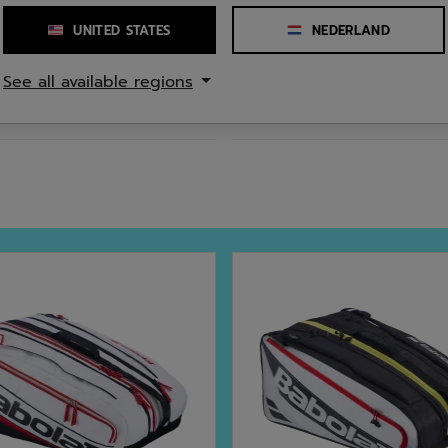
 30 cm
Aantal vakken
UNITED STATES
NEDERLAND
Aantal handvatten
See all available regions
Samenstelling