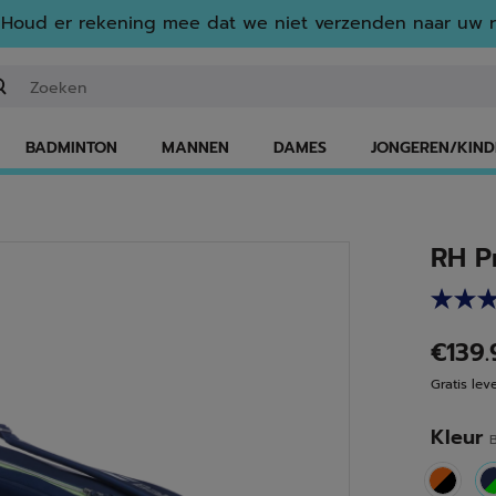
Houd er rekening mee dat we niet verzenden naar uw r
n zoekwoord of een artikelnummer invoeren
BADMINTON
MANNEN
DAMES
JONGEREN/KIND
RH P
€139
Gratis lev
Kleur