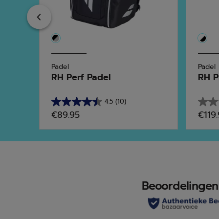
Previous
Padel
Padel
 L...
RH Perf Padel
RH P
4.5
(10)
4.5
0.0
€89.95
€119
van
van
de
de
5
5
sterren.
sterr
10
beoordelingen