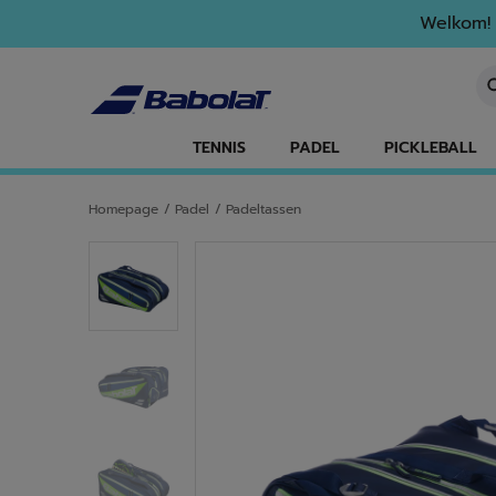
Naar hoofdinhoud gaan
Naar de footer gaan
Welkom! 
Ee
TENNIS
PADEL
PICKLEBALL
Homepage
/
Padel
/
Padeltassen