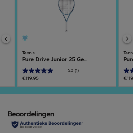
Previous
Tennis
Tenn
Pure Drive Junior 25 Ge...
Pur
5.0
(1)
5.0
4.3
€119.95
€119
van
van
de
de
5
5
sterren.
ster
1
6
beoordeling
beo