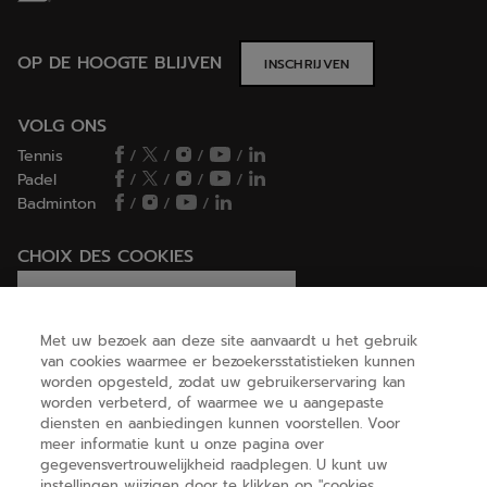
OP DE HOOGTE BLIJVEN
INSCHRIJVEN
VOLG ONS
Tennis
/
/
/
/
Padel
/
/
/
/
Badminton
/
/
/
CHOIX DES COOKIES
Ik stel cookies in/Ik weiger cookies
Met uw bezoek aan deze site aanvaardt u het gebruik
van cookies waarmee er bezoekersstatistieken kunnen
worden opgesteld, zodat uw gebruikerservaring kan
HELP
worden verbeterd, of waarmee we u aangepaste
diensten en aanbiedingen kunnen voorstellen. Voor
meer informatie kunt u onze pagina over
gegevensvertrouwelijkheid raadplegen. U kunt uw
OVER ONS
instellingen wijzigen door te klikken op "cookies