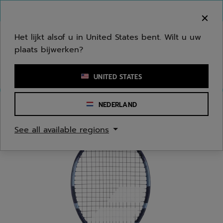
Naar hoofdinhoud gaan
Naar de footer gaan
Welkom! Houd er rekening mee dat we niet
verzenden naar uw regio.
Het lijkt alsof u in United States bent. Wilt u uw
plaats bijwerken?
Een zoekwoord of een artikelnummer invoeren
UNITED STATES
NEDERLAND
Homepage
/
Tennis
/
Tennisrackets
/
Jongeren/Kinderen
See all available regions