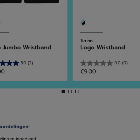
Tennis
 Jumbo Wristband
Logo Wristband
5.0
(2)
0.0
(0)
0.0
00
€9.00
van
de
5
en.
sterren.
rdelingen