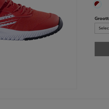
select
Groot