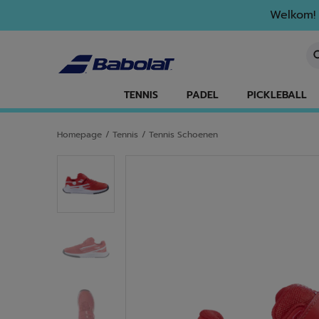
Naar hoofdinhoud gaan
Naar de footer gaan
Welkom! 
Ee
TENNIS
PADEL
PICKLEBALL
Homepage
/
Tennis
/
Tennis Schoenen