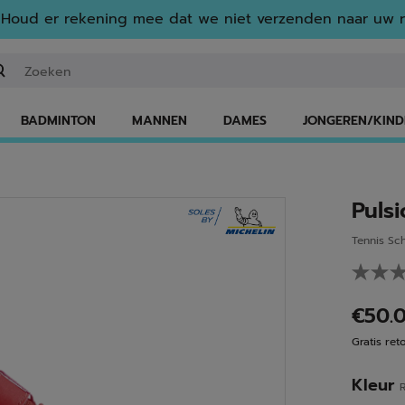
Houd er rekening mee dat we niet verzenden naar uw r
n zoekwoord of een artikelnummer invoeren
BADMINTON
MANNEN
DAMES
JONGEREN/KIND
Pulsi
Tennis Sc
€50.
Gratis ret
Kleur