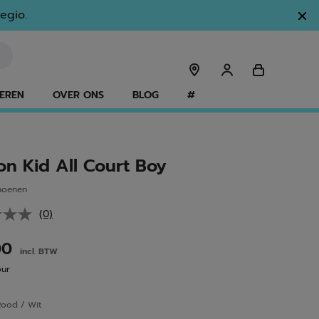
egio.
EREN
OVER ONS
BLOG
#
on Kid All Court Boy
hoenen
(0)
Geen
scorewaarde.
Dezelfde
00
incl. BTW
paginalink.
our
Rood / Wit