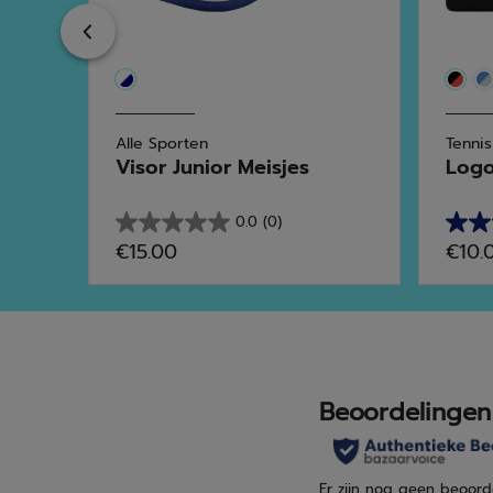
Previous
Alle Sporten
Tennis
Visor Junior Meisjes
Logo
0.0
(0)
0.0
5.0
€15.00
€10.
van
van
de
de
5
5
sterren.
sterr
2
beoo