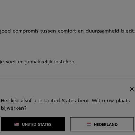
n goed compromis tussen comfort en duurzaamheid biedt.
e voet er gemakkelijk insteken.
etisch materiaal dat de voorvoet omhult tot aan de ten
Het lijkt alsof u in United States bent. Wilt u uw plaats
bijwerken?
UNITED STATES
NEDERLAND