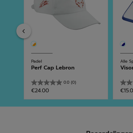
Previous
Padel
Alle S
...
Perf Cap Lebron
Viso
0.0
(0)
0.0
0.0
€24.00
€15.
van
van
de
de
5
5
sterren.
sterr