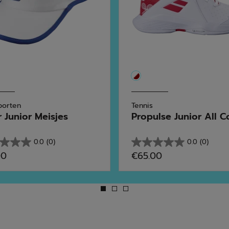
porten
Tennis
r Junior Meisjes
Propulse Junior All Co
0.0
(0)
0.0
(0)
0.0
00
€65.00
van
de
5
en.
sterren.