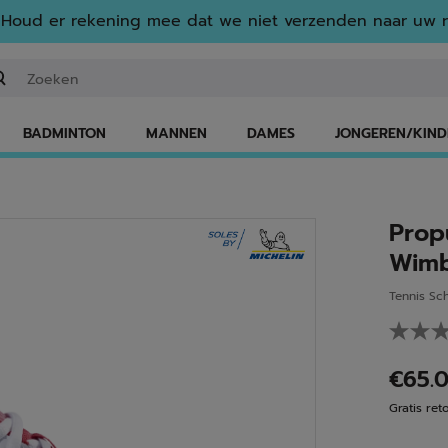
Houd er rekening mee dat we niet verzenden naar uw r
n zoekwoord of een artikelnummer invoeren
BADMINTON
MANNEN
DAMES
JONGEREN/KIND
Propu
Wim
Tennis Sc
€65.
Gratis ret