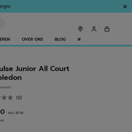
egio.
EREN
OVER ONS
BLOG
#
lse Junior All Court
bledon
hoenen
(0)
Geen
scorewaarde.
Dezelfde
00
incl. BTW
paginalink.
our