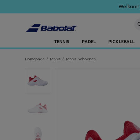
Naar hoofdinhoud gaan
Naar de footer gaan
Welkom! 
Ee
TENNIS
PADEL
PICKLEBALL
Homepage
/
Tennis
/
Tennis Schoenen