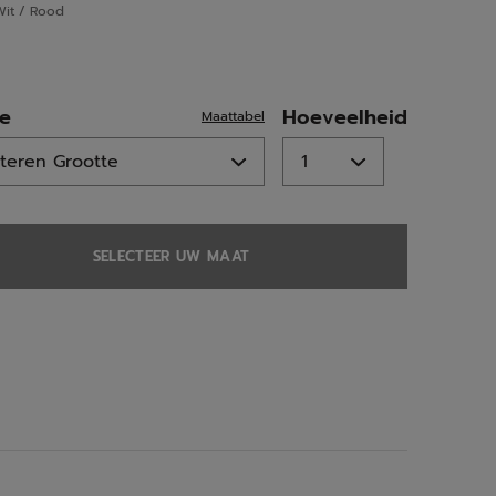
Wit / Rood
ed
te
Hoeveelheid
Maattabel
SELECTEER UW MAAT