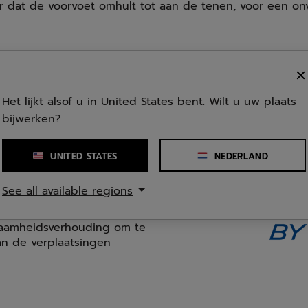
r dat de voorvoet omhult tot aan de tenen, voor een on
INGESNEDEN ORTHOLITE
Dankzij de formuleringsei
Het lijkt alsof u in United States bent. Wilt u uw plaats
ingesneden interne OrthoL
bijwerken?
vermogen en duurzaamhei
UNITED STATES
NEDERLAND
See all available regions
 jaar zijn prestaties
zaamheidsverhouding om te
n de verplaatsingen