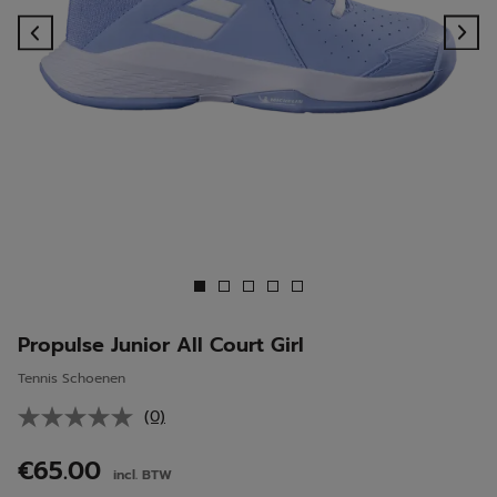
Previous
Ne
Propulse Junior All Court Girl
Tennis Schoenen
(0)
Geen
scorewaarde.
Dezelfde
€65.00
incl. BTW
paginalink.