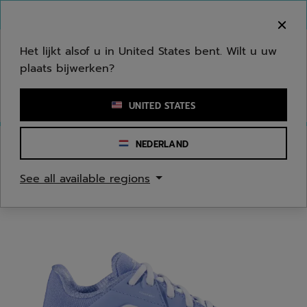
Naar hoofdinhoud gaan
Naar de footer gaan
Welkom! Houd er rekening mee dat we niet
verzenden naar uw regio.
Het lijkt alsof u in United States bent. Wilt u uw
plaats bijwerken?
Een zoekwoord of een artikelnummer invoeren
UNITED STATES
NEDERLAND
Homepage
/
Tennis
/
Tennis Schoenen
See all available regions