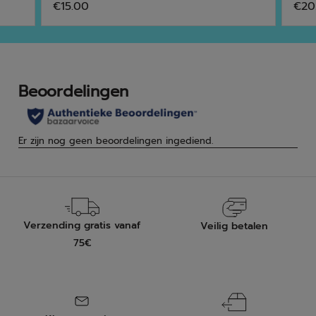
€15.00
€20
van
van
de
de
5
5
sterren.
ster
Verzending gratis vanaf
Veilig betalen
75€