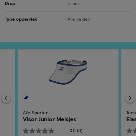
Drop
5 mm
Type oppervlak
Alle velden
Previous
Alle Sporten
Tenn
Visor Junior Meisjes
Ela
0.0
(0)
0.0
0.0