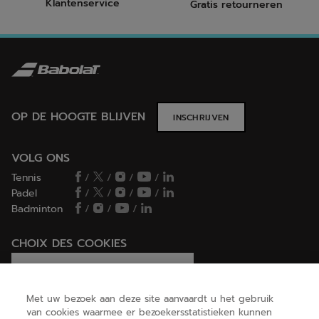
Klantenservice
Gratis retourneren
OP DE HOOGTE BLIJVEN
INSCHRIJVEN
VOLG ONS
Tennis
/
/
/
/
Padel
/
/
/
/
Badminton
/
/
/
CHOIX DES COOKIES
Ik stel cookies in/Ik weiger cookies
Met uw bezoek aan deze site aanvaardt u het gebruik
van cookies waarmee er bezoekersstatistieken kunnen