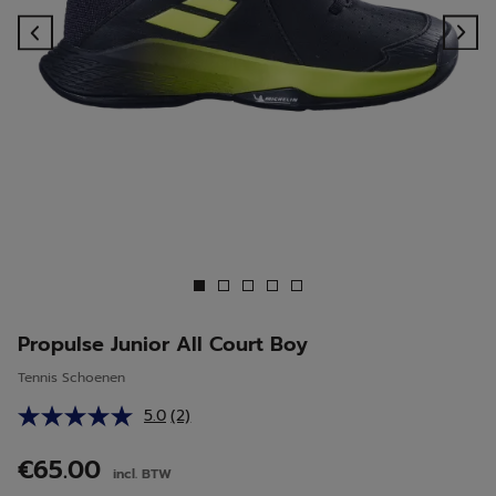
Previous
Ne
Propulse Junior All Court Boy
Tennis Schoenen
5.0
(2)
Lees
2
beoordelingen.
€65.00
incl. BTW
Dezelfde
paginalink.