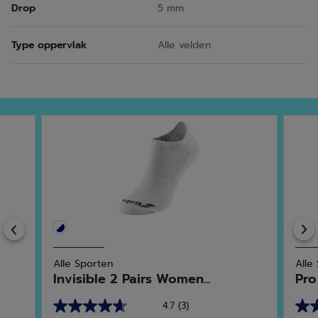
Drop
5 mm
Type oppervlak
Alle velden
Previous
Alle Sporten
Alle
Invisible 2 Pairs Women...
Pr
4.7
(3)
4.7
3.8