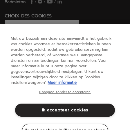
Badminton
/
/
/
CHOIX DES COOKIES
Ik stel cookies in/Ik weiger cookies
Met uw bezoek aan deze site aanvaardt u het gebruik
van cookies waarmee er bezoekersstatistieken kunnen
worden opgesteld, zodat uw gebruikerservaring kan
HELP
worden verbeterd, of waarmee we u aangepaste
diensten en aanbiedingen kunnen voorstellen. Voor
meer informatie kunt u onze pagina over
gegevensvertrouwelijkheid raadplegen. U kunt uw
OVER ONS
instellingen wijzigen door te klikken op "cookies
instellen/weigeren"
Meer informatie
Nederland
(nederlands)
Doorgaan zonder te accepteren
Ik accepteer cookies
Algemene voorwaarden
Privacybeleid
Juridische informatie
Cookies