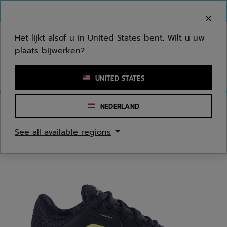
Naar hoofdinhoud gaan
Naar de footer gaan
Welkom! Houd er rekening mee dat we niet
verzenden naar uw regio.
Het lijkt alsof u in United States bent. Wilt u uw
plaats bijwerken?
Een zoekwoord of een artikelnummer invoeren
UNITED STATES
NEDERLAND
Homepage
/
Tennis
/
Tennis Schoenen
See all available regions