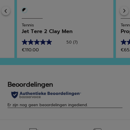
Previous
Tennis
Tenn
Jet Tere 2 Clay Men
Pro
5.0
(7)
5.0
5.0
€110.00
€65
van
van
de
de
5
5
sterren.
ster
7
2
beoordelingen
beo