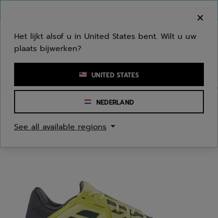
Naar hoofdinhoud gaan
Naar de footer gaan
Welkom! Houd er rekening mee dat we niet
verzenden naar uw regio.
Het lijkt alsof u in United States bent. Wilt u uw
plaats bijwerken?
Een zoekwoord of een artikelnummer invoeren
UNITED STATES
NEDERLAND
Homepage
/
Tennis
/
Tennis Schoenen
See all available regions