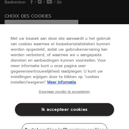
Badminton
/
/
/
CHOIX DES COOKIES
Ik stel cookies in/Ik weiger cookies
Met uw bezoek aan deze site aanvaardt u het gebruik
van cookies waarmee er bezoekersstatistieken kunnen
worden opgesteld, zodat uw gebruikerservaring kan
HELP
worden verbeterd, of waarmee we u aangepaste
diensten en aanbiedingen kunnen voorstellen. Voor
meer informatie kunt u onze pagina over
gegevensvertrouwelijkheid raadplegen. U kunt uw
OVER ONS
instellingen wijzigen door te klikken op "cookies
instellen/weigeren"
Meer informatie
Nederland
(nederlands)
Doorgaan zonder te accepteren
Ik accepteer cookies
Algemene voorwaarden
Privacybeleid
Juridische informatie
Cookies