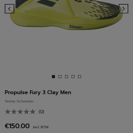
Previous
Ne
Propulse Fury 3 Clay Men
Tennis Schoenen
(0)
Geen
scorewaarde.
Dezelfde
€150.00
incl. BTW
paginalink.