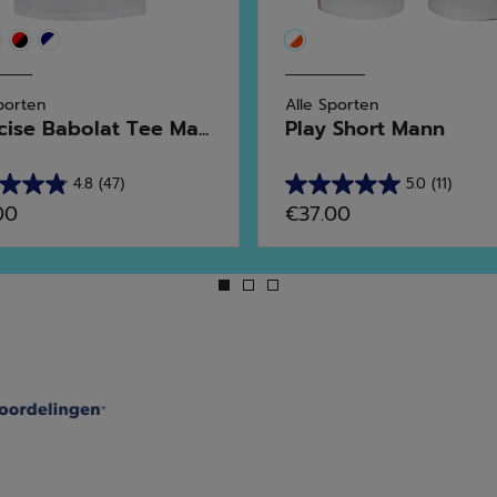
porten
Alle Sporten
cise Babolat Tee Ma...
Play Short Mann
4.8
(47)
5.0
(11)
5.0
00
€37.00
van
de
5
en.
sterren.
11
rdelingen
beoordelingen