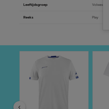
Leeftijdsgroep
Volwasse
Reeks
Play
Previous