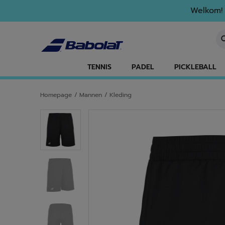
Naar hoofdinhoud gaan
Naar de footer gaan
Welkom! 
Ee
TENNIS
PADEL
PICKLEBALL
Homepage
/
Mannen
/
Kleding