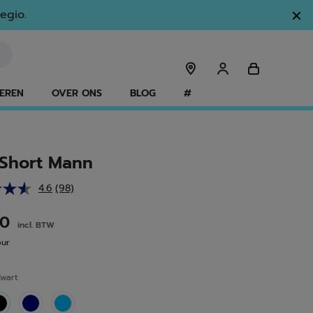
egio.
EREN
OVER ONS
BLOG
#
 Short Mann
4.6
(98)
Lees
98
beoordelingen.
00
incl. BTW
Dezelfde
paginalink.
our
Zwart