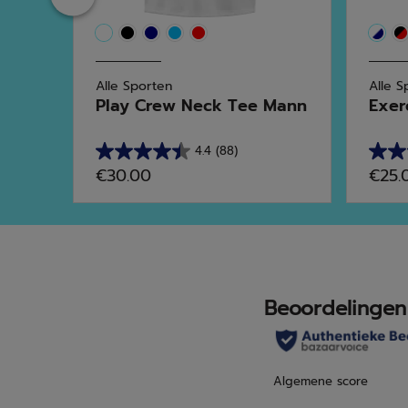
Alle Sporten
Alle S
n
Play Crew Neck Tee Mann
Exer
4.4
(88)
4.4
4.8
€30.00
€25.
van
van
de
de
5
5
sterren.
sterr
88
47
beoordelingen
beoo