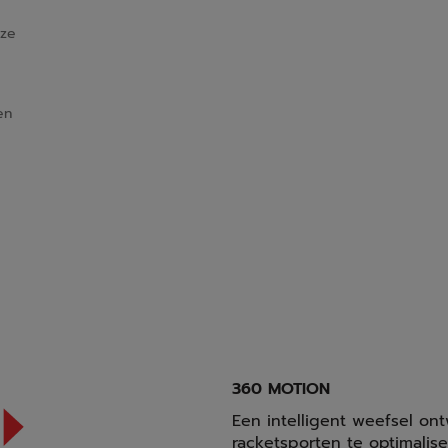
jze
en
360 MOTION
Een intelligent weefsel 
racketsporten te optimali