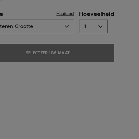
selected
te
Hoeveelheid
Maattabel
SELECTEER UW MAAT