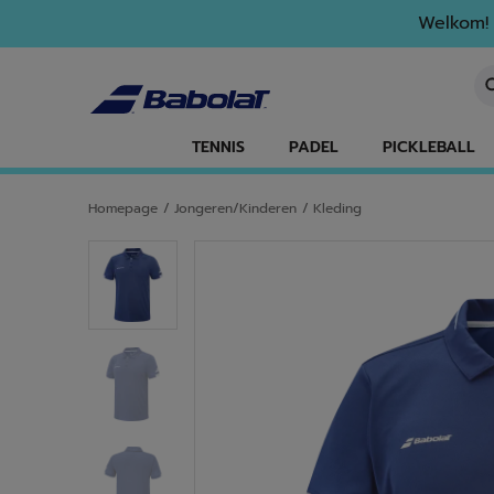
Naar hoofdinhoud gaan
Naar de footer gaan
Welkom! 
Ee
TENNIS
PADEL
PICKLEBALL
Homepage
/
Jongeren/Kinderen
/
Kleding