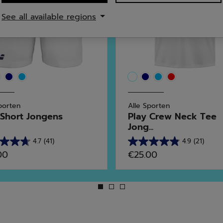
See all available regions
porten
Alle Sporten
 Short Jongens
Play Crew Neck Tee
Jong...
4.7
(41)
4.9
(21)
4.9
00
€25.00
van
de
5
en.
sterren.
21
rdelingen
beoordelingen