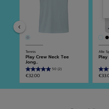
Previous
Tennis
Alle S
i...
Play Crew Neck Tee
Play
Jong...
5.0
(2)
5.0
4.7
€32.00
€33.
van
van
de
de
5
5
sterren.
sterr
2
41
beoordelingen
beoo