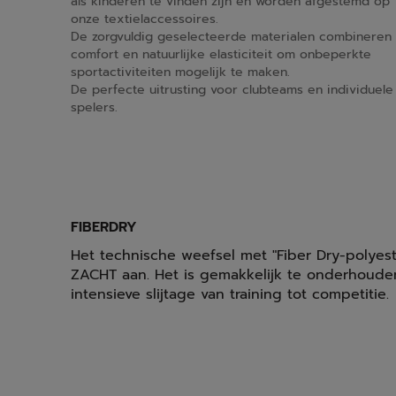
als kinderen te vinden zijn en worden afgestemd op
onze textielaccessoires.
De zorgvuldig geselecteerde materialen combineren
comfort en natuurlijke elasticiteit om onbeperkte
sportactiviteiten mogelijk te maken.
De perfecte uitrusting voor clubteams en individuele
spelers.
FIBERDRY
Het technische weefsel met "Fiber Dry-polyeste
ZACHT aan. Het is gemakkelijk te onderhoude
intensieve slijtage van training tot competitie.