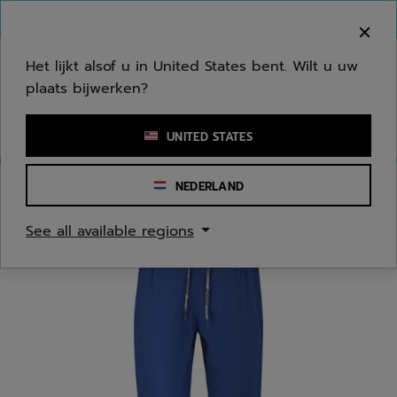
Naar hoofdinhoud gaan
Naar de footer gaan
Welkom! Houd er rekening mee dat we niet
verzenden naar uw regio.
Het lijkt alsof u in United States bent. Wilt u uw
plaats bijwerken?
Een zoekwoord of een artikelnummer invoeren
UNITED STATES
NEDERLAND
Homepage
/
Mannen
/
Kleding
See all available regions