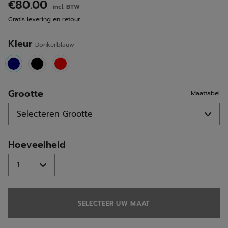
beoordelingen.
€80.00
incl. BTW
Dezelfde
paginalink.
Gratis levering en retour
Kleur
Donkerblauw
selected
Grootte
Maattabel
Hoeveelheid
SELECTEER UW MAAT