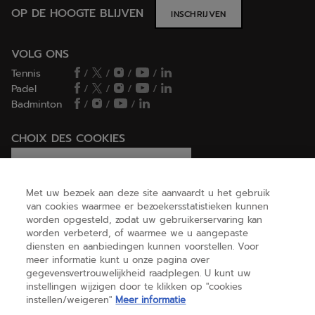
OP DE HOOGTE BLIJVEN
INSCHRIJVEN
VOLG ONS
Tennis
/
/
/
/
Padel
/
/
/
/
Badminton
/
/
/
CHOIX DES COOKIES
Ik stel cookies in/Ik weiger cookies
Met uw bezoek aan deze site aanvaardt u het gebruik
van cookies waarmee er bezoekersstatistieken kunnen
worden opgesteld, zodat uw gebruikerservaring kan
HELP
worden verbeterd, of waarmee we u aangepaste
diensten en aanbiedingen kunnen voorstellen. Voor
meer informatie kunt u onze pagina over
gegevensvertrouwelijkheid raadplegen. U kunt uw
OVER ONS
instellingen wijzigen door te klikken op "cookies
instellen/weigeren"
Meer informatie