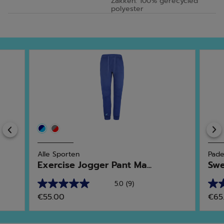
Zakken: 100% gerecycled
polyester
Previous
Alle Sporten
Pade
Exercise Jogger Pant Ma...
Swe
5.0
(9)
5.0
4.0
€55.00
€65
van
van
de
de