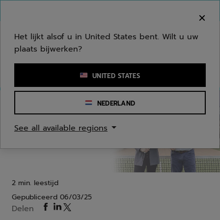
Naar hoofdinhoud gaan
Naar de footer gaan
Welkom! Houd er rekening mee dat we niet
verzenden naar uw regio.
Het lijkt alsof u in United States bent. Wilt u uw
plaats bijwerken?
Een zoekwoord of een artikelnummer invoeren
UNITED STATES
NEDERLAND
Padel
Partners
See all available regions
Babolat versterkt zijn samenwerking met de Rafa
Nadal Academy met padel
2 min. leestijd
Gepubliceerd
06/03/25
Delen