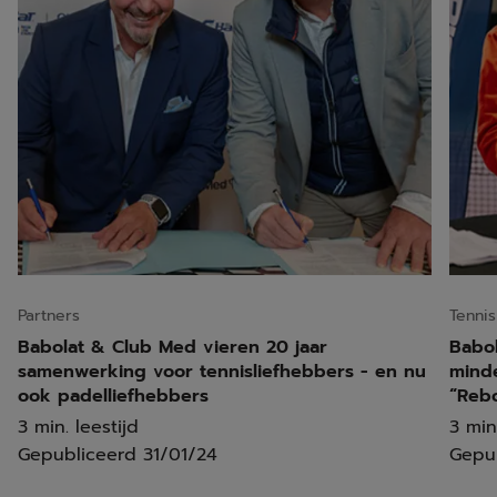
Partners
Tennis
Babolat & Club Med vieren 20 jaar
Babol
samenwerking voor tennisliefhebbers - en nu
minde
ook padelliefhebbers
“Reb
3 min. leestijd
3 min
Gepubliceerd
31/01/24
Gepu