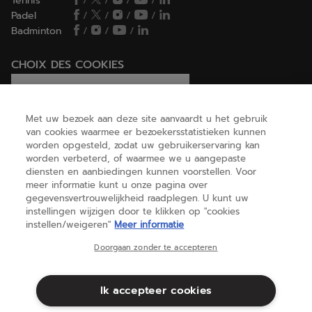
Tennis
/
/
/
/
Padel
/
/
/
/
Badminton
/
/
/
CHOIX DES COOKIES
Ik stel cookies in/Ik weiger cookies
Met uw bezoek aan deze site aanvaardt u het gebruik
van cookies waarmee er bezoekersstatistieken kunnen
worden opgesteld, zodat uw gebruikerservaring kan
HELP
worden verbeterd, of waarmee we u aangepaste
diensten en aanbiedingen kunnen voorstellen. Voor
meer informatie kunt u onze pagina over
gegevensvertrouwelijkheid raadplegen. U kunt uw
OVER ONS
instellingen wijzigen door te klikken op "cookies
instellen/weigeren"
Meer informatie
Nederland
(nederlands)
Doorgaan zonder te accepteren
Ik accepteer cookies