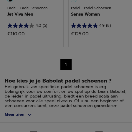
Padel - Padel Schoenen
Padel - Padel Schoenen
Jet Viva Men
Sensa Women
4.0
(5)
4.9
(8)
4.0
4.9
€110.00
€125.00
van
van
de
de
5
5
sterren.
sterren.
1
5
8
beoordelingen
beoordelingen
Hoe kies je je Babolat padel schoenen ?
Het gebruik van specifieke padel schoenen is erg
belangrijk voor uw comfort en uw spel op de baan. Babolat,
de leider in padel uitrusting, biedt een breed scala aan
schoenen voor alle speel niveaus. Of u nu een beginner of
een concurrent bent, onze padel schoenen garanderen
grip, ondersteuning, bescherming, comfort en lichtheid.
Meer zien
Ontdek hoe u de ideale schoenen kunt kiezen, zodat u kunt
excelleren op de padelbaan.
Kies uw padel schoenen op basis van uw