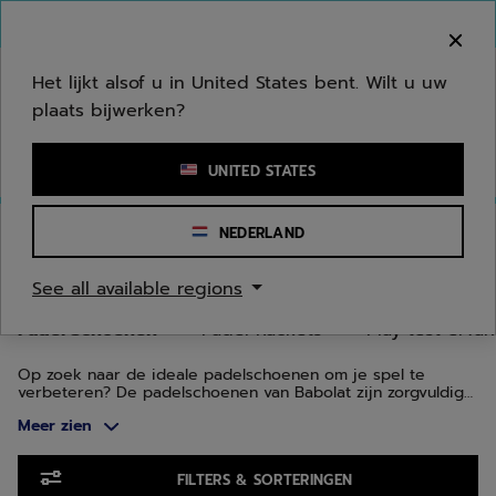
Naar hoofdinhoud gaan
Naar de footer gaan
Ga naar producten
Welkom! Houd er rekening mee dat we niet
verzenden naar uw regio.
Het lijkt alsof u in United States bent. Wilt u uw
plaats bijwerken?
Een zoekwoord of een artikelnummer invoeren
UNITED STATES
Homepage
/
Padel
/
Padel Schoenen
NEDERLAND
PADEL SCHOENEN
See all available regions
Padel Schoenen
Padel Rackets
Play test ervar
Op zoek naar de ideale padelschoenen om je spel te
verbeteren? De padelschoenen van Babolat zijn zorgvuldig
ontworpen om te voldoen aan de behoeften van spelers van
Meer zien
alle niveaus, van onverschrokken beginners tot
doorgewinterde competitiebeesten. Of je nu op zoek bent
naar grip, ondersteuning, bescherming, comfort of
Ga naar producten
lichtheid, onze verschillende assortimenten voldoen aan je
FILTERS & SORTERINGEN