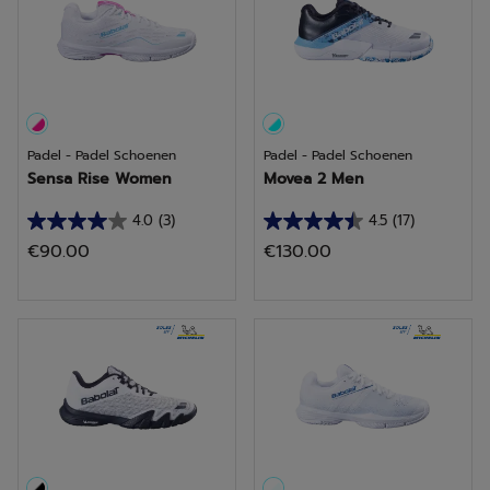
11
1
beoordelingen
beoordeling
Padel - Padel Schoenen
Padel - Padel Schoenen
Sensa Rise Women
Movea 2 Men
4.0
(3)
4.5
(17)
4.0
4.5
€90.00
€130.00
van
van
de
de
5
5
sterren.
sterren.
3
17
beoordelingen
beoordelingen