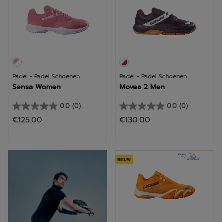
1
beoordeling
Padel - Padel Schoenen
Padel - Padel Schoenen
Sensa Women
Movea 2 Men
0.0
(0)
0.0
(0)
0.0
0.0
€125.00
€130.00
van
van
de
de
5
5
Ontdek
sterren.
sterren.
NIEUW