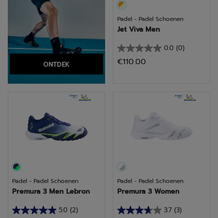
Padel - Padel Schoenen
Jet Viva Men
0.0
(0)
0.0
€110.00
ONTDEK
van
de
5
sterren.
Padel - Padel Schoenen
Padel - Padel Schoenen
Premura 3 Men Lebron
Premura 3 Women
5.0
(2)
3.7
(3)
5.0
3.7