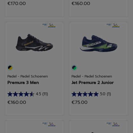
€170.00
€160.00
van
van
de
de
5
5
sterren.
sterren.
2
3
beoordelingen
beoordelingen
Padel - Padel Schoenen
Padel - Padel Schoenen
Premura 3 Men
Jet Premura 2 Junior
4.5
(11)
5.0
(1)
4.5
5.0
€160.00
€75.00
van
van
de
de
5
5
sterren.
sterren.