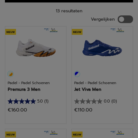
behoeften. Onze padelschoenen zijn niet alleen ontworpen
voor mannen en vrouwen, maar ook voor jonge
padelliefhebbers.
13 resultaten
Vergelij
Vergelijken
NIEUW
NIEUW
Padel - Padel Schoenen
Padel - Padel Schoenen
Premura 3 Men
Jet Viva Men
5.0
(1)
0.0
(0)
5.0
0.0
€160.00
€110.00
van
van
de
de
5
5
sterren.
sterren.
NIEUW
NIEUW