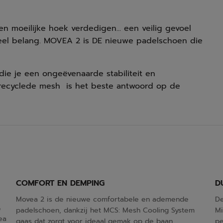
n moeilijke hoek verdedigen... een veilig gevoel
eel belang. MOVEA 2 is DE nieuwe padelschoen die
die je een ongeëvenaarde stabiliteit en
ecyclede mesh is het beste antwoord op de
COMFORT EN DEMPING
D
Movea 2 is de nieuwe comfortabele en ademende
De
e
padelschoen, dankzij het MCS: Mesh Cooling System
Mi
ea
gaas dat zorgt voor ideaal gemak op de baan.
pe