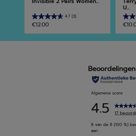
Invisible 2 Pairs Women...
Terr
U...
4.7
(3)
4.7
4.7
€12.00
€10.
van
van
de
de
5
5
sterren.
sterr
3
7
beoordelingen
beoo