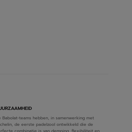
UURZAAMHEID
 Babolat-teams hebben, in samenwerking met
chelin, de eerste padelzool ontwikkeld die de
rfecte combinatie is van demping, flexibiliteit en