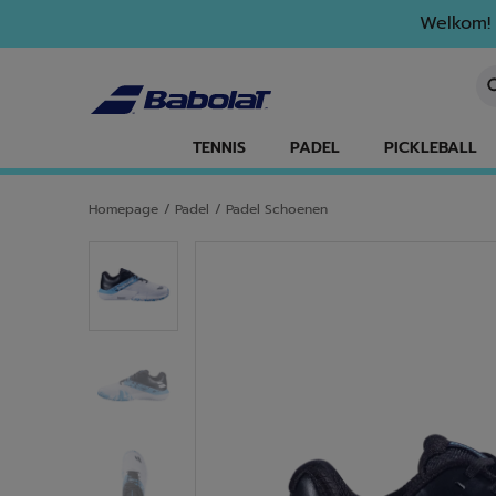
Naar hoofdinhoud gaan
Naar de footer gaan
Welkom! 
Ee
TENNIS
PADEL
PICKLEBALL
Homepage
/
Padel
/
Padel Schoenen