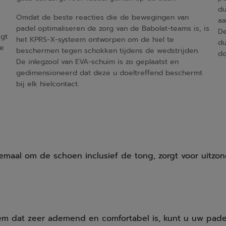
du
Omdat de beste reacties die de bewegingen van
aa
padel optimaliseren de zorg van de Babolat-teams is, is
De
egt
het KPRS-X-systeem ontworpen om de hiel te
du
de
beschermen tegen schokken tijdens de wedstrijden.
do
De inlegzool van EVA-schuim is zo geplaatst en
gedimensioneerd dat deze u doeltreffend beschermt
bij elk hielcontact.
aal om de schoen inclusief de tong, zorgt voor uitzonder
em dat zeer ademend en comfortabel is, kunt u uw pade