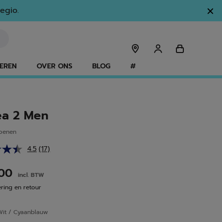
egio.
EREN
OVER ONS
BLOG
#
a 2 Men
hoenen
4.5
(17)
Lees
17
beoordelingen.
.00
incl. BTW
Dezelfde
paginalink.
ering en retour
Wit / Cyaanblauw