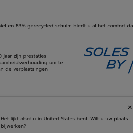
hiel en 83% gerecycled schuim biedt u al het comfort da
 jaar zijn prestaties
zaamheidsverhouding om te
n de verplaatsingen
KPRSX
Een heel dempend EVA-inze
Het lijkt alsof u in United States bent. Wilt u uw plaats
bescherming tegen schokk
bijwerken?