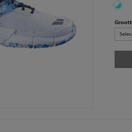
select
Groot