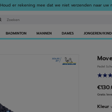
Houd er rekening mee dat we niet verzenden naar uw r
n zoekwoord of een artikelnummer invoeren
BADMINTON
MANNEN
DAMES
JONGEREN/KIND
Move
Padel Sc
€130
Gratis lev
Kleur