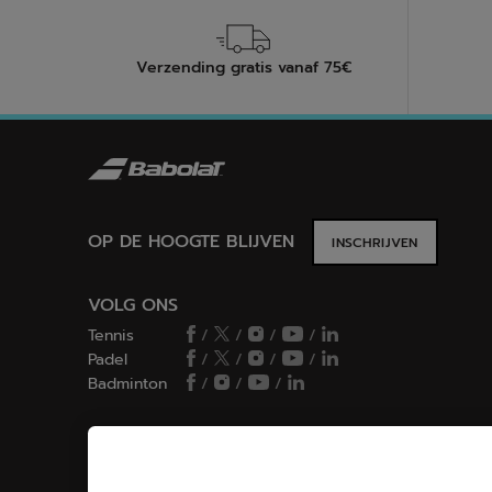
Verzending gratis vanaf 75€
OP DE HOOGTE BLIJVEN
INSCHRIJVEN
VOLG ONS
Tennis
/
/
/
/
Padel
/
/
/
/
Badminton
/
/
/
CHOIX DES COOKIES
Ik stel cookies in/Ik weiger cookies