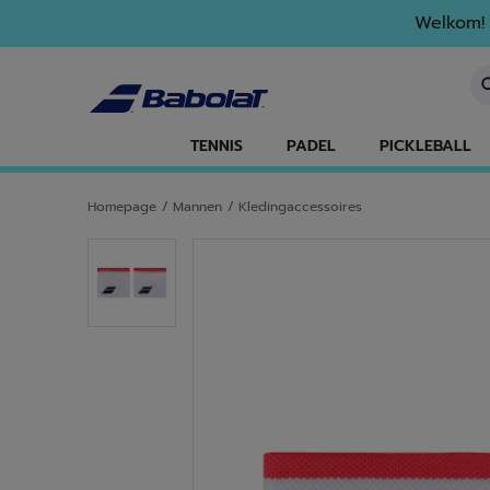
Naar hoofdinhoud gaan
Naar de footer gaan
Welkom! 
Ee
TENNIS
PADEL
PICKLEBALL
Homepage
/
Mannen
/
Kledingaccessoires