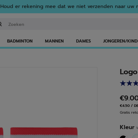
Houd er rekening mee dat we niet verzenden naar uw r
n zoekwoord of een artikelnummer invoeren
BADMINTON
MANNEN
DAMES
JONGEREN/KIND
Logo
€9.0
€4.50 / D
Gratis ret
Kleur
W