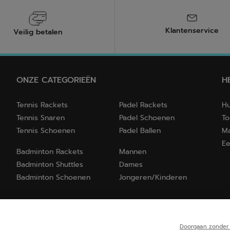
Klantenservice
Veilig betalen
ONZE CATEGORIEËN
H
Tennis Rackets
Padel Rackets
Hu
Tennis Snaren
Padel Schoenen
To
Tennis Schoenen
Padel Ballen
Ma
Ee
Badminton Rackets
Mannen
Badminton Shuttles
Dames
Badminton Schoenen
Jongeren/Kinderen
Doorgaan zonder 