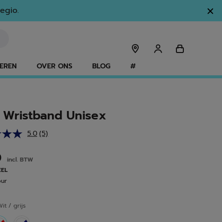
egio.
EREN
OVER ONS
BLOG
#
 Wristband Unisex
5.0
(5)
Lees
5
beoordelingen.
0
incl. BTW
Dezelfde
paginalink.
EEL
our
it / grijs