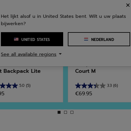
Het lijkt alsof u in United States bent. Wilt u uw plaats
bijwerken?
UNITED STATES
NEDERLAND
See all available regions
porten
Alle Sporten
t Backpack Lite
Court M
5.0
(5)
3.3
(6)
3.3
95
€69.95
van
de
5
en.
sterren.
6