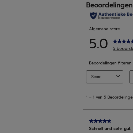
beoordelingen
beoo