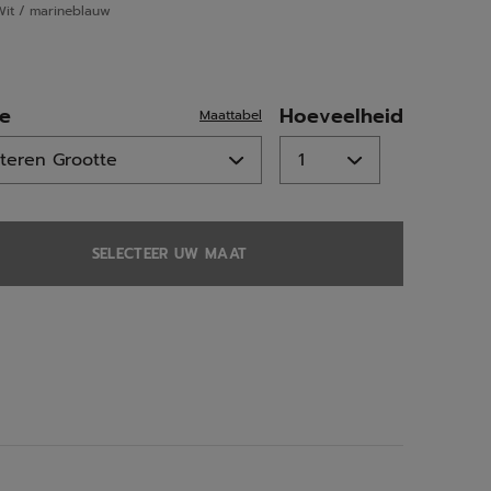
Wit / marineblauw
ed
te
Hoeveelheid
Maattabel
SELECTEER UW MAAT