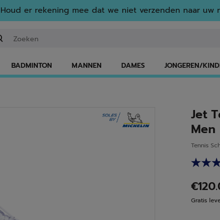
Houd er rekening mee dat we niet verzenden naar uw r
n zoekwoord of een artikelnummer invoeren
BADMINTON
MANNEN
DAMES
JONGEREN/KIND
Jet 
Men
Tennis Sc
€120
Gratis lev