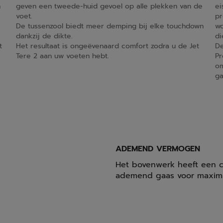
n
geven een tweede-huid gevoel op alle plekken van de
ei
voet.
pr
De tussenzool biedt meer demping bij elke touchdown
wo
dankzij de dikte.
di
t
Het resultaat is ongeëvenaard comfort zodra u de Jet
De
Tere 2 aan uw voeten hebt.
Pr
om
ga
ADEMEND VERMOGEN
Het bovenwerk heeft een c
ademend gaas voor maxima