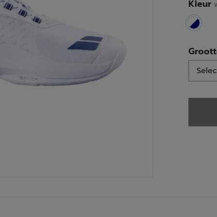
Kleur
select
Groot