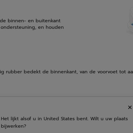
 de binnen- en buitenkant
n ondersteuning, en houden
ig rubber bedekt de binnenkant, van de voorvoet tot a
t hij aan de vorm van de
genschappen van het
Het lijkt alsof u in United States bent. Wilt u uw plaats
end vermogen en
bijwerken?