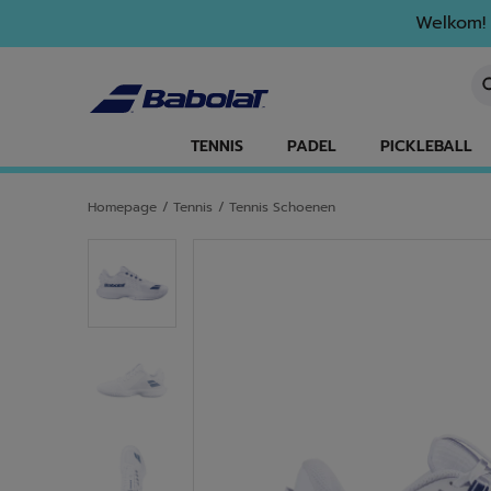
Naar hoofdinhoud gaan
Naar de footer gaan
Welkom! 
Ee
TENNIS
PADEL
PICKLEBALL
Homepage
/
Tennis
/
Tennis Schoenen