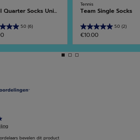
Tennis
l Quarter Socks Uni...
Team Single Socks
5.0
(6)
5.0
(2)
5.0
00
€10.00
van
de
5
en.
sterren.
2
rdelingen
beoordelingen