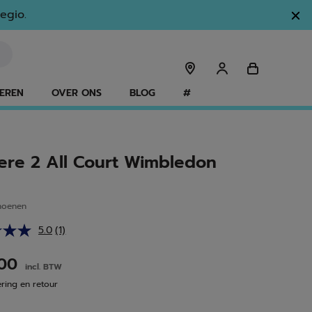
egio.
EREN
OVER ONS
BLOG
#
Tere 2 All Court Wimbledon
hoenen
5.0
(1)
Lees
1
beoordeling.
.00
incl. BTW
Dezelfde
paginalink.
ering en retour