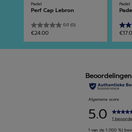
Padel
Padel
...
Perf Cap Lebron
Pade
0.0
(0)
0.0
5.0
€24.00
€17.
van
van
de
de
5
5
sterren.
sterr
6
beoo