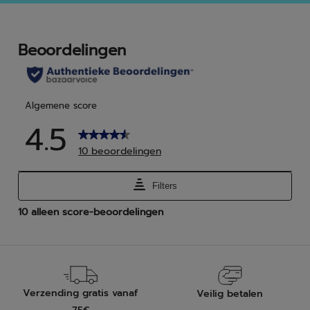
5
5
sterren.
ster
6
beo
Verzending gratis vanaf
Veilig betalen