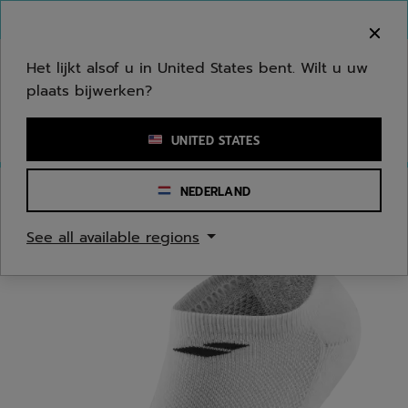
Naar hoofdinhoud gaan
Naar de footer gaan
Welkom! Houd er rekening mee dat we niet
verzenden naar uw regio.
Het lijkt alsof u in United States bent. Wilt u uw
plaats bijwerken?
Een zoekwoord of een artikelnummer invoeren
UNITED STATES
NEDERLAND
Homepage
/
Mannen
/
Kledingaccessoires
See all available regions