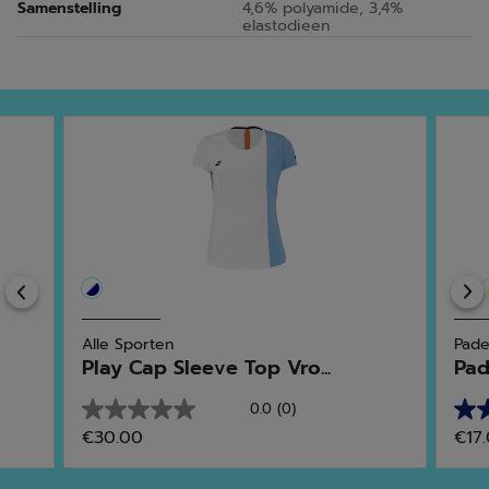
Samenstelling
4,6% polyamide, 3,4%
elastodieen
Previous
Alle Sporten
Pade
Play Cap Sleeve Top Vro...
Pad
0.0
(0)
0.0
5.0
€30.00
€17
van
van
de
de