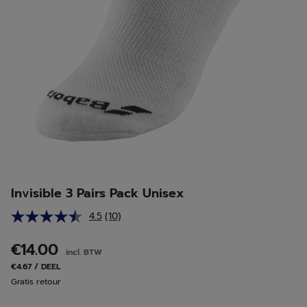
Invisible 3 Pairs Pack Unisex
4.5
(10)
Lees
10
beoordelingen.
€14.00
incl. BTW
Dezelfde
paginalink.
€4.67 / DEEL
Gratis retour