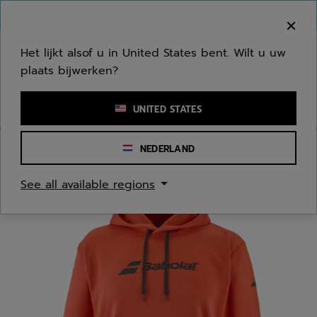
Naar hoofdinhoud gaan
Naar de footer gaan
Welkom! Houd er rekening mee dat we niet
verzenden naar uw regio.
Het lijkt alsof u in United States bent. Wilt u uw
plaats bijwerken?
Een zoekwoord of een artikelnummer invoeren
UNITED STATES
NEDERLAND
Homepage
/
Mannen
/
Kleding
See all available regions