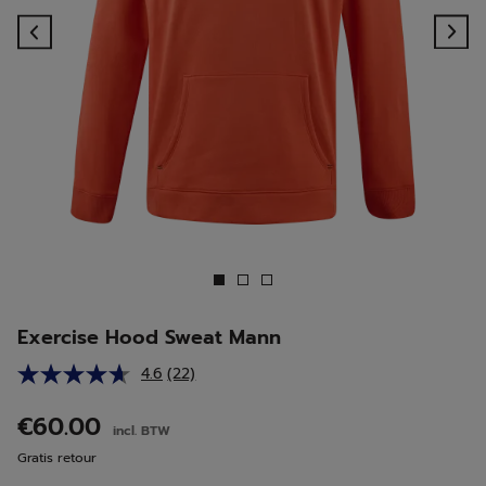
Previous
Ne
Exercise Hood Sweat Mann
4.6
(22)
Lees
22
beoordelingen.
€60.00
incl. BTW
Dezelfde
paginalink.
Gratis retour