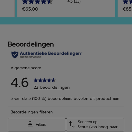
4.5
(33)
4.5
4.4
€65.00
€85
van
van
de
de
5
5
sterren.
ster
33
17
beoordelingen
beo