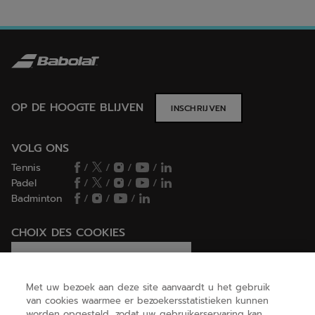
OP DE HOOGTE BLIJVEN
INSCHRIJVEN
VOLG ONS
Tennis
/
/
/
/
Padel
/
/
/
/
Badminton
/
/
/
CHOIX DES COOKIES
Ik stel cookies in/Ik weiger cookies
Met uw bezoek aan deze site aanvaardt u het gebruik
van cookies waarmee er bezoekersstatistieken kunnen
worden opgesteld, zodat uw gebruikerservaring kan