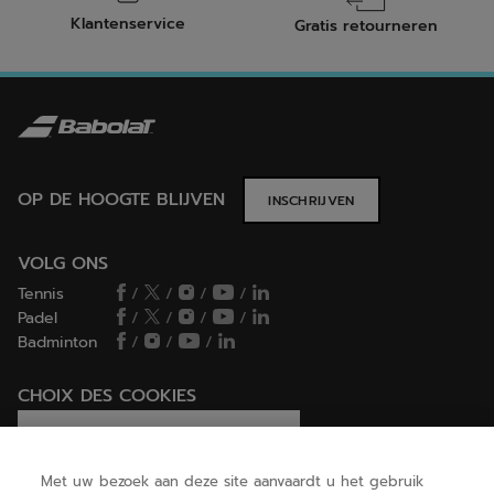
Klantenservice
Gratis retourneren
OP DE HOOGTE BLIJVEN
INSCHRIJVEN
VOLG ONS
Tennis
/
/
/
/
Padel
/
/
/
/
Badminton
/
/
/
CHOIX DES COOKIES
Ik stel cookies in/Ik weiger cookies
Met uw bezoek aan deze site aanvaardt u het gebruik