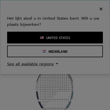
Naar hoofdinhoud gaan
Naar de footer gaan
Welkom! Houd er rekening mee dat we niet
verzenden naar uw regio.
Het lijkt alsof u in United States bent. Wilt u uw
plaats bijwerken?
Een zoekwoord of een artikelnummer invoeren
UNITED STATES
NEDERLAND
Homepage
/
Tennis
/
Tennisrackets
See all available regions