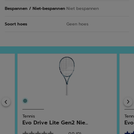
Bespannen / Niet-bespannen
Niet bespannen
Soort hoes
Geen hoes
Previous
Tennis
Tenn
Evo Drive Lite Gen2 Nie...
Evo
0.0
(0)