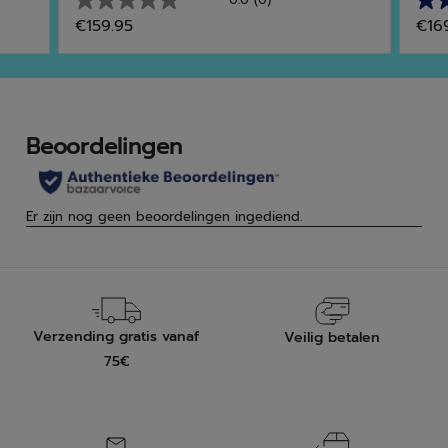
0.0
5.0
€159.95
€16
van
van
de
de
5
5
sterren.
ster
3
beo
Verzending gratis vanaf
Veilig betalen
75€