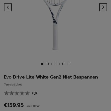
Previous
Ne
Evo Drive Lite White Gen2 Niet Bespannen
Tennisracket
(0)
Geen
scorewaarde.
Dezelfde
€159.95
incl. BTW
paginalink.