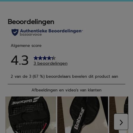
5
5
sterren.
ster
3
beoordelingen