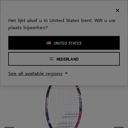
Naar hoofdinhoud gaan
Naar de footer gaan
Welkom! Houd er rekening mee dat we niet
verzenden naar uw regio.
Het lijkt alsof u in United States bent. Wilt u uw
plaats bijwerken?
Een zoekwoord of een artikelnummer invoeren
UNITED STATES
NEDERLAND
Homepage
/
Tennis
/
Tennisrackets
/
Jongeren/Kinderen
See all available regions