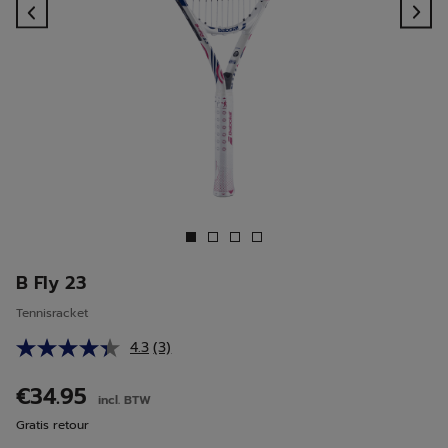
Previous
Ne
B Fly 23
Tennisracket
4.3
(3)
Lees
3
beoordelingen.
€34.95
incl. BTW
Dezelfde
paginalink.
Gratis retour