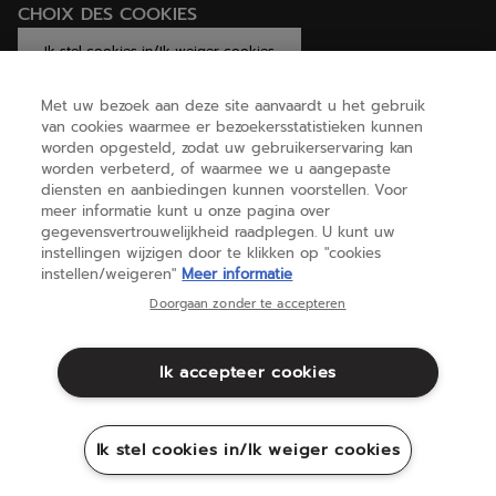
CHOIX DES COOKIES
Ik stel cookies in/Ik weiger cookies
Met uw bezoek aan deze site aanvaardt u het gebruik
van cookies waarmee er bezoekersstatistieken kunnen
worden opgesteld, zodat uw gebruikerservaring kan
HELP
worden verbeterd, of waarmee we u aangepaste
diensten en aanbiedingen kunnen voorstellen. Voor
meer informatie kunt u onze pagina over
OVER ONS
gegevensvertrouwelijkheid raadplegen. U kunt uw
instellingen wijzigen door te klikken op "cookies
instellen/weigeren"
Meer informatie
Nederland
(nederlands)
Doorgaan zonder te accepteren
Ik accepteer cookies
Algemene voorwaarden
Privacybeleid
Juridische informatie
Cookies
Ik stel cookies in/Ik weiger cookies
Sitemap
©Babolat