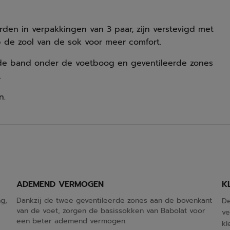
den in verpakkingen van 3 paar, zijn verstevigd met
 de zool van de sok voor meer comfort.
nde band onder de voetboog en geventileerde zones
.
n.
ADEMEND VERMOGEN
K
g,
Dankzij de twee geventileerde zones aan de bovenkant
De
van de voet, zorgen de basissokken van Babolat voor
ve
een beter ademend vermogen.
kl