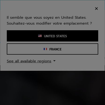
Passer au contenu principal
Passer au pied de page
Aller aux produits
Bienvenue ! Désolé, nous ne livrons pas dans
votre zone.
Il semble que vous soyez en United States.
Souhaitez-vous modifier votre emplacement ?
Saisir un mot clé ou un numéro d'article
UNITED STATES
FRANCE
PADEL
Raquettes
Balles
Grips & Surgrips
Chaussur
See all available regions